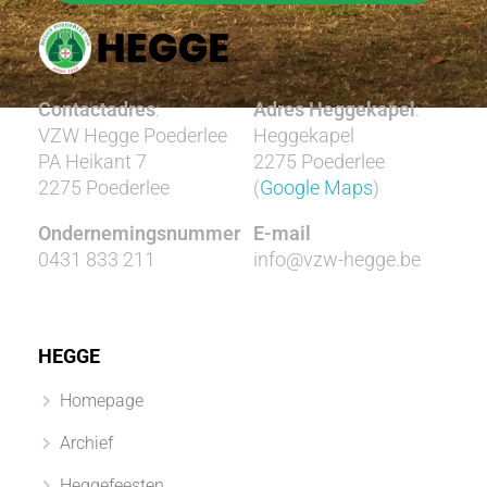
Contactadres
:
Adres Heggekapel
:
VZW Hegge Poederlee
Heggekapel
PA Heikant 7
2275 Poederlee
2275 Poederlee
(
Google Maps
)
Ondernemingsnummer
E-mail
0431 833 211
info@vzw-hegge.be
HEGGE
Homepage
Archief
Heggefeesten