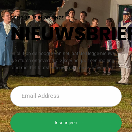
SCHRIJF JE IN OP ONZE
NIEUWSBRIE
en blijf op de hoogte van het laatste Hegge-nieuws.
We sturen ongeveer 1 á 2 keer per jaar een mailing
rond met het laatste nieuws over onze activiteiten.