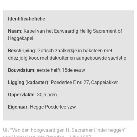
Identificatiefiche
Naam
: Kapel van het Eerwaardig Heilig Sacrament of
Heggekapel
Beschrijving
: Gotisch zaalkerkje in baksteen met
driezijdig koor, met dakruiter en aangebouwde sacristie
Bouwdatum
: eerste helft 15de eeuw
Ligging (kadaster)
: Poederlee E nr. 27, Cappelakker
Oppervlakte
: 30,5 aren
Eigenaar
: Hegge Poederlee vzw
Uit “Van den hoogwaardigen H. Sacrament inder heggen”