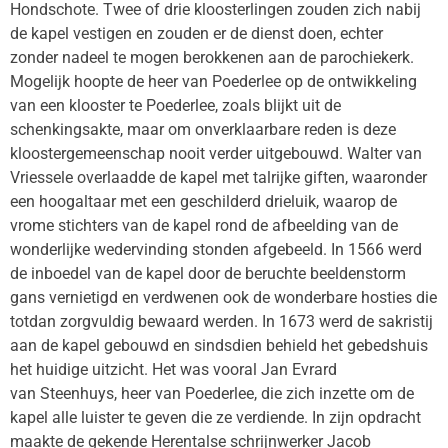
Hondschote. Twee of drie kloosterlingen zouden zich nabij
de kapel vestigen en zouden er de dienst doen, echter
zonder nadeel te mogen berokkenen aan de parochiekerk.
Mogelijk hoopte de heer van Poederlee op de ontwikkeling
van een klooster te Poederlee, zoals blijkt uit de
schenkingsakte, maar om onverklaarbare reden is deze
kloostergemeenschap nooit verder uitgebouwd. Walter van
Vriessele overlaadde de kapel met talrijke giften, waaronder
een hoogaltaar met een geschilderd drieluik, waarop de
vrome stichters van de kapel rond de afbeelding van de
wonderlijke wedervinding stonden afgebeeld. In 1566 werd
de inboedel van de kapel door de beruchte beeldenstorm
gans vernietigd en verdwenen ook de wonderbare hosties die
totdan zorgvuldig bewaard werden. In 1673 werd de sakristij
aan de kapel gebouwd en sindsdien behield het gebedshuis
het huidige uitzicht. Het was vooral Jan Evrard
van Steenhuys, heer van Poederlee, die zich inzette om de
kapel alle luister te geven die ze verdiende. In zijn opdracht
maakte de gekende Herentalse schrijnwerker Jacob