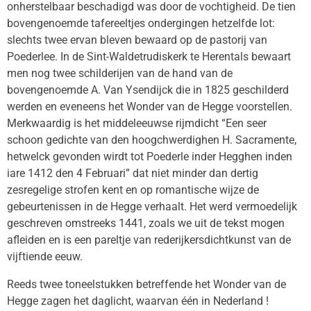
onherstelbaar beschadigd was door de vochtigheid. De tien
bovengenoemde tafereeltjes ondergingen hetzelfde lot:
slechts twee ervan bleven bewaard op de pastorij van
Poederlee. In de Sint-Waldetrudiskerk te Herentals bewaart
men nog twee schilderijen van de hand van de
bovengenoemde A. Van Ysendijck die in 1825 geschilderd
werden en eveneens het Wonder van de Hegge voorstellen.
Merkwaardig is het middeleeuwse rijmdicht “Een seer
schoon gedichte van den hoogchwerdighen H. Sacramente,
hetwelck gevonden wirdt tot Poederle inder Hegghen inden
iare 1412 den 4 Februari” dat niet minder dan dertig
zesregelige strofen kent en op romantische wijze de
gebeurtenissen in de Hegge verhaalt. Het werd vermoedelijk
geschreven omstreeks 1441, zoals we uit de tekst mogen
afleiden en is een pareltje van rederijkersdichtkunst van de
vijftiende eeuw.
Reeds twee toneelstukken betreffende het Wonder van de
Hegge zagen het daglicht, waarvan één in Nederland !