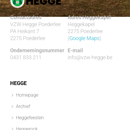
Contactadres
:
Adres Heggekapel
:
VZW Hegge Poederlee
Heggekapel
PA Heikant 7
2275 Poederlee
2275 Poederlee
(
Google Maps
)
Ondernemingsnummer
E-mail
0431 833 211
info@vzw-hegge.be
HEGGE
Homepage
Archief
Heggefeesten
Heggerock