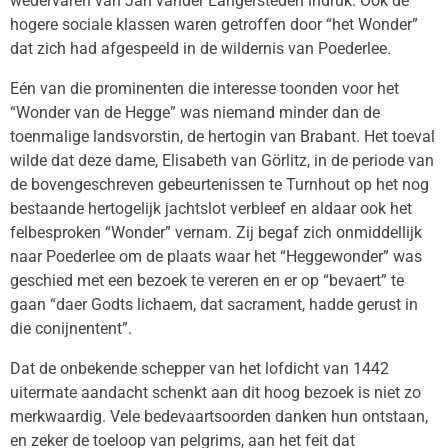
wedervaren van Jan vander Langersteden indruk. Ook de
hogere sociale klassen waren getroffen door “het Wonder”
dat zich had afgespeeld in de wildernis van Poederlee.
Eén van die prominenten die interesse toonden voor het
“Wonder van de Hegge” was niemand minder dan de
toenmalige landsvorstin, de hertogin van Brabant. Het toeval
wilde dat deze dame, Elisabeth van Görlitz, in de periode van
de bovengeschreven gebeurtenissen te Turnhout op het nog
bestaande hertogelijk jachtslot verbleef en aldaar ook het
felbesproken “Wonder” vernam. Zij begaf zich onmiddellijk
naar Poederlee om de plaats waar het “Heggewonder” was
geschied met een bezoek te vereren en er op “bevaert” te
gaan “daer Godts lichaem, dat sacrament, hadde gerust in
die conijnentent”.
Dat de onbekende schepper van het lofdicht van 1442
uitermate aandacht schenkt aan dit hoog bezoek is niet zo
merkwaardig. Vele bedevaartsoorden danken hun ontstaan,
en zeker de toeloop van pelgrims, aan het feit dat