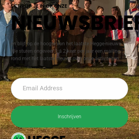
SCHRIJF JE IN OP ONZE
NIEUWSBRIE
en blijf op de hoogte van het laatste Hegge-nieuws.
We sturen ongeveer 1 á 2 keer per jaar een mailing
rond met het laatste nieuws over onze activiteiten.