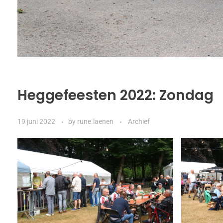
Heggefeesten 2022: Zondag
19 juni 2022
by
rune.laenen
Archief