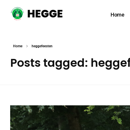
Home
Hegge Poederlee vzw
Home
heggefeesten
Posts tagged: hegge