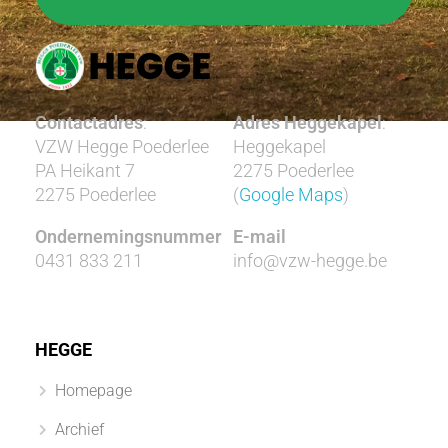
Contactadres
:
Adres Heggekapel
:
VZW Hegge Poederlee
Heggekapel
PA Heikant 7
2275 Poederlee
2275 Poederlee
(
Google Maps
)
Ondernemingsnummer
E-mail
0431 833 211
info@vzw-hegge.be
HEGGE
Homepage
Archief