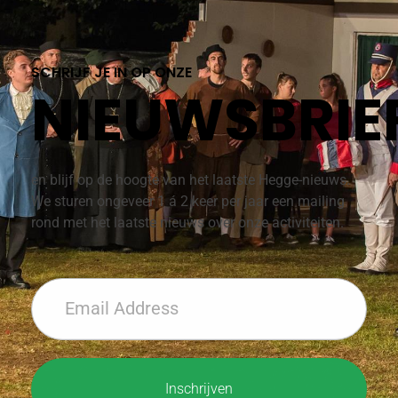
SCHRIJF JE IN OP ONZE
NIEUWSBRIE
en blijf op de hoogte van het laatste Hegge-nieuws.
We sturen ongeveer 1 á 2 keer per jaar een mailing
rond met het laatste nieuws over onze activiteiten.