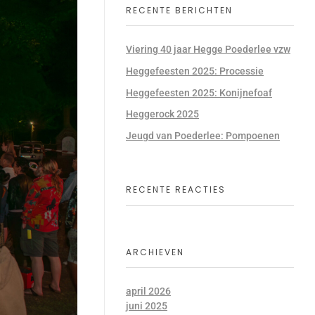
RECENTE BERICHTEN
Viering 40 jaar Hegge Poederlee vzw
Heggefeesten 2025: Processie
Heggefeesten 2025: Konijnefoaf
Heggerock 2025
Jeugd van Poederlee: Pompoenen
RECENTE REACTIES
ARCHIEVEN
april 2026
juni 2025