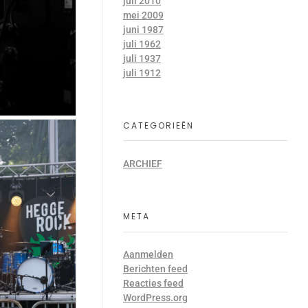
juli 2010
mei 2009
juni 1987
juli 1962
juli 1937
juli 1912
CATEGORIEËN
ARCHIEF
META
Aanmelden
Berichten feed
Reacties feed
WordPress.org