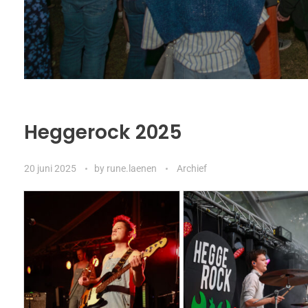
Heggerock 2025
20 juni 2025
by
rune.laenen
Archief