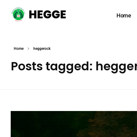
Home
Hegge Poederlee vzw
Home
heggerock
Posts tagged: hegge